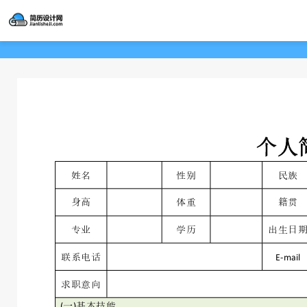
of 1
T
F
o
i
g
n
g
d
l
e
S
个人
i
d
e
b
姓名
性别
民族
a
r
身高
体重
籍贯
专业
学历
出生日
E-mail
联系电话
求职意向
(
一
)
基本技能