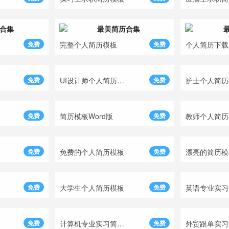
免费
完整个人简历模板
免费
个人简历下载
免费
UI设计师个人简历模板
免费
护士个人简历
免费
简历模板Word版
免费
教师个人简历
免费
免费的个人简历模板
免费
漂亮的简历模
免费
大学生个人简历模板
免费
免费
计算机专业实习简历模板
免费