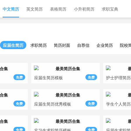
中文简历
英文简历
表格简历
小升初简历
求职宝典
应届生简历
求职简历
简历封面
自荐信
企业简历
院校
免费
应届生简历模板
免费
护士护理简历
免费
应届生简历优秀模板
免费
免费
实习生求职简历模板
免费