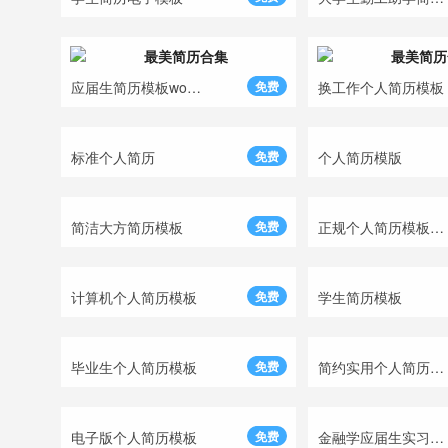
应届生简历模板word下载
免费
换工作个人简历模板
标准个人简历
免费
个人简历模版
简洁大方简历模板
免费
正规个人简历模板下载
计算机个人简历模板
免费
学生简历模板
毕业生个人简历模板
免费
简约实用个人简历模板
电子版个人简历模板
免费
金融学应届生实习简历模板