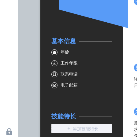
基本信息




技能特长
+